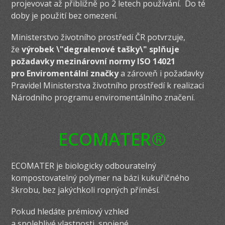
projevovat až přibližně po 2 letech používání. Do té
doby je použití bez omezení.
Ministerstvo životního prostředí ČR potvrzuje,
že
výrobek \"degralenové tašky\" splňuje
požadavky mezinárovní normy ISO 14021
pro Enviromentální značky
a zároveň i požadavky
Pravidel Ministerstva životního prostředí k realizaci
Národního programu enviromentálního značení.
ECOMATER®
ECOMATER je biologicky odbouratelný
kompostovatelný polymer na bázi kukuřičného
škrobu, bez jakýchkoli ropných příměsí.
Pokud hledáte prémiový vzhled
a spolehlivé vlastnosti, spojené