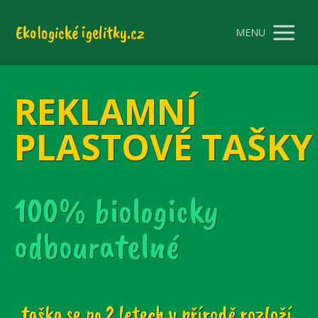
Ekologické igelitky.cz
MENU
REKLAMNÍ
PLASTOVÉ TAŠK
100% biologicky
odbouratelné
taška se po 2 letech v přírodě rozloží