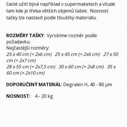
časté užití bývá například v supermaketech a všude
tam kde je třeba větších objemů tašek. Nosnost
tašky lze nastavit podle tloušťky materiálu.
ROZMĚRY TAŠKY
: Vyrobíme rozměr podle
požadavku.
Nejčastější rozměry:
25 x 40 cm (+ 2x6 cm) 25 x 45 cm (+ 2x6 cm) 27 x 50
cm (+ 2x7 cm)
28 x 55 cm (+ 2x7,5 cm) 30 x 60 cm (+ 2x8 cm) 35 x
60 cm (+ 2x10 cm)
DOPORUČENÝ MATERIÁL
: Degralen H, 40 - 80 µm
NOSNOST:
4 - 20 kg